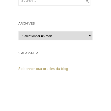
ARCHIVES
A
r
c
h
S'ABONNER
i
v
S'abonner aux articles du blog
e
s