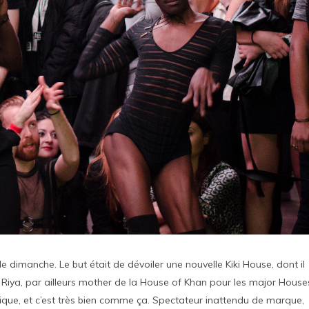
le dimanche. Le but était de dévoiler une nouvelle Kiki House, dont il
st Riya, par ailleurs mother de la House of Khan pour les major Houses
rique, et c’est très bien comme ça. Spectateur inattendu de marque,