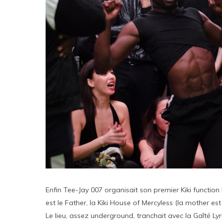
Enfin Tee-Jay 007 organisait son premier Kiki function 
est le Father, la Kiki House of Mercyless (la mother e
Le lieu, assez underground, tranchait avec la Gaîté Ly