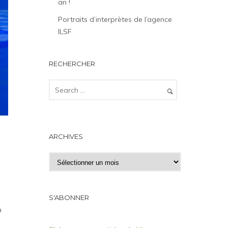
an !
Portraits d’interprètes de l’agence
ILSF
RECHERCHER
ARCHIVES
A
r
c
h
S'ABONNER
i
n
v