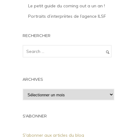
Le petit guide du coming out a un an !
Portraits d’interprètes de l’agence ILSF
RECHERCHER
ARCHIVES
A
r
c
h
S'ABONNER
i
v
S'abonner aux articles du blog
e