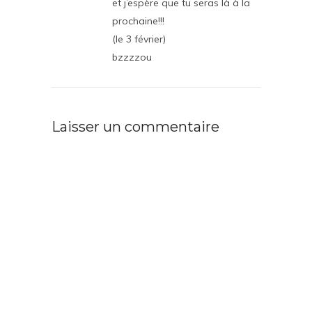
et j’espère que tu seras là à la
prochaine!!!
(le 3 février)
bzzzzou
Laisser un commentaire