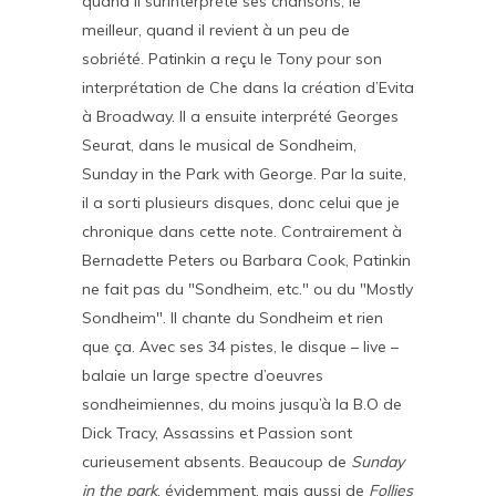
quand il surinterprète ses chansons, le
meilleur, quand il revient à un peu de
sobriété. Patinkin a reçu le Tony pour son
interprétation de Che dans la création d’Evita
à Broadway. Il a ensuite interprété Georges
Seurat, dans le musical de Sondheim,
Sunday in the Park with George. Par la suite,
il a sorti plusieurs disques, donc celui que je
chronique dans cette note. Contrairement à
Bernadette Peters ou Barbara Cook, Patinkin
ne fait pas du "Sondheim, etc." ou du "Mostly
Sondheim". Il chante du Sondheim et rien
que ça. Avec ses 34 pistes, le disque – live –
balaie un large spectre d’oeuvres
sondheimiennes, du moins jusqu’à la B.O de
Dick Tracy, Assassins et Passion sont
curieusement absents. Beaucoup de
Sunday
in the park
, évidemment, mais aussi de
Follies