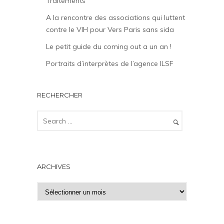
Traitements
A la rencontre des associations qui luttent
contre le VIH pour Vers Paris sans sida
Le petit guide du coming out a un an !
Portraits d’interprètes de l’agence ILSF
RECHERCHER
ARCHIVES
A
r
c
h