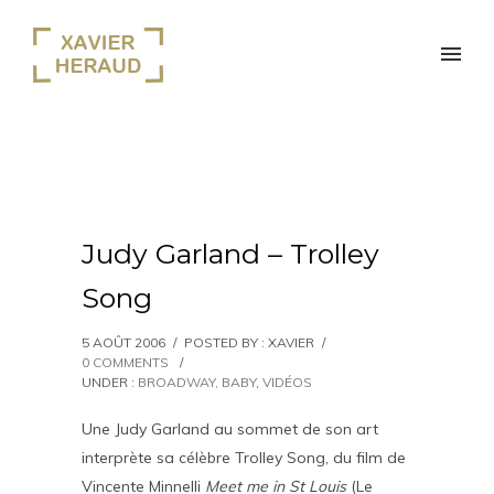
Judy Garland – Trolley
Song
5 AOÛT 2006
/
POSTED BY : XAVIER
/
0 COMMENTS
/
UNDER :
BROADWAY, BABY
,
VIDÉOS
Une Judy Garland au sommet de son art
interprète sa célèbre Trolley Song, du film de
Vincente Minnelli
Meet me in St Louis
(Le