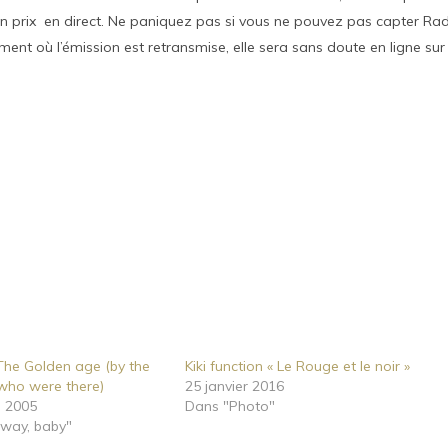
 un prix en direct. Ne paniquez pas si vous ne pouvez pas capter Ra
ent où l’émission est retransmise, elle sera sans doute en ligne sur 
The Golden age (by the
Kiki function « Le Rouge et le noir »
who were there)
25 janvier 2016
 2005
Dans "Photo"
way, baby"