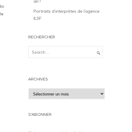
an !
dio
Portraits d’interprètes de l’agence
le
ILSF
RECHERCHER
ARCHIVES
A
r
c
h
S'ABONNER
i
v