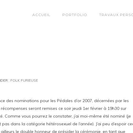
ACCUEIL
PORTFOLIO
TRAVAUX PERS
DER :
FOLK FURIEUSE
ce des nominations pour les Pédales d’or 2007, décernées par les
s récompenses seront remises ce soir jeudi 1er février à 19h30 sur
icité. Comme vous pourrez le constater, j’ai moi-même été nominé (je
st pas dans la catégorie hétérosexuel de l’année). J’ai peu d’espoir ce
 ailleurs le double honneur de présider la cérémonie, en tant que