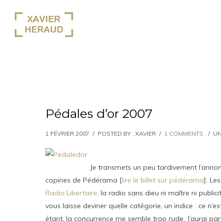
Pédales d’or 2007
1 FÉVRIER 2007
/
POSTED BY : XAVIER
/
1 COMMENTS
/
UN
Je transmets un peu tardivement l’annon
copines de Pédérama [
lire le billet sur pédérama
]. Le
Radio Libertaire
, la radio sans dieu ni maître ni publ
vous laisse deviner quelle catégorie, un indice : ce n’e
étant, la concurrence me semble trop rude. J’aurai par