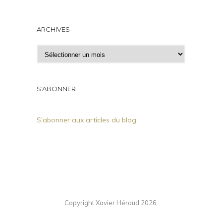
ARCHIVES
A
r
c
h
S'ABONNER
i
v
S'abonner aux articles du blog
e
s
Copyright Xavier Héraud 2026.