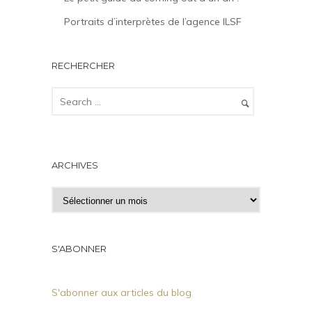
Portraits d’interprètes de l’agence ILSF
RECHERCHER
ARCHIVES
A
r
c
h
S'ABONNER
i
v
S'abonner aux articles du blog
e
s