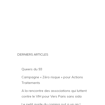
DERNIERS ARTICLES
Queers du 93
Campagne « Zéro risque » pour Actions
Traitements
A la rencontre des associations qui luttent
contre le VIH pour Vers Paris sans sida
Le petit guide du coming out a un an !