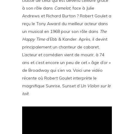
classe de celui qui est devenu célèbre grâce
à son rôle dans
Camelot
, face à Julie
Andrews et Richard Burton ? Robert Goulet a
reçu le Tony Award du meilleur acteur dans
un musical en 1968 pour son rôle dans
The
Happy Time
d’Ebb & Kander. Après, il devint
principalement un chanteur de cabaret.
L’acteur et comédien vient de mourir, à 74
ans et c’est encore un peu de cet « âge d’or »
de Broadway qui s’en va. Voici une vidéo
récente où Robert Goulet interprète le
magnifique Sunrise, Sunset d’
Un Violon sur le
toit
.