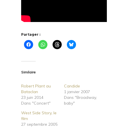
Partager :
Similaire
Robert Plant au
Candide
Bataclan
1 janvier 2007
23 juin 2014
Dans "Broadway,
Dans "Concert"
baby"
West Side Story, le
film
27 septembre 2005