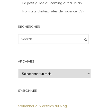
Le petit guide du coming out a un an !
Portraits d’interprètes de l’agence ILSF
RECHERCHER
ARCHIVES
A
r
c
h
S'ABONNER
i
v
S'abonner aux articles du blog
e