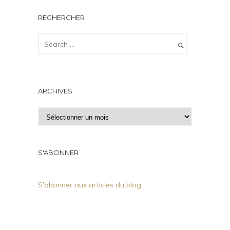
RECHERCHER
ARCHIVES
A
r
c
h
S'ABONNER
i
v
S'abonner aux articles du blog
e
s