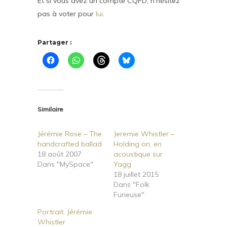
Et si vous avez un compte CQFD, n’hésitez
pas à voter pour
lui
.
Partager :
Similaire
Jérémie Rose – The
Jeremie Whistler –
handcrafted ballad
Holding on, en
18 août 2007
acoustique sur
Dans "MySpace"
Yagg
18 juillet 2015
Dans "Folk
Furieuse"
Portrait: Jérémie
Whistler