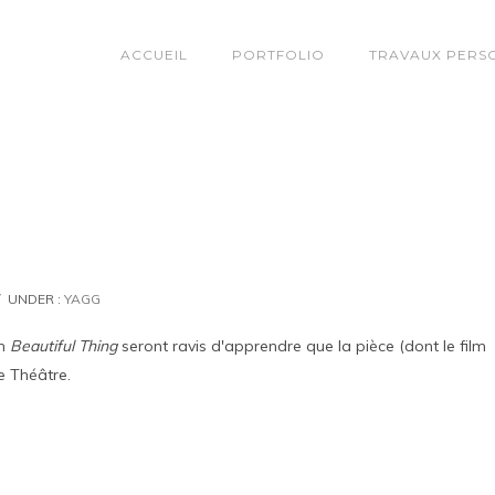
ACCUEIL
PORTFOLIO
TRAVAUX PERS
UNDER :
YAGG
lm
Beautiful Thing
seront ravis d'apprendre que la pièce (dont le film
e Théâtre.