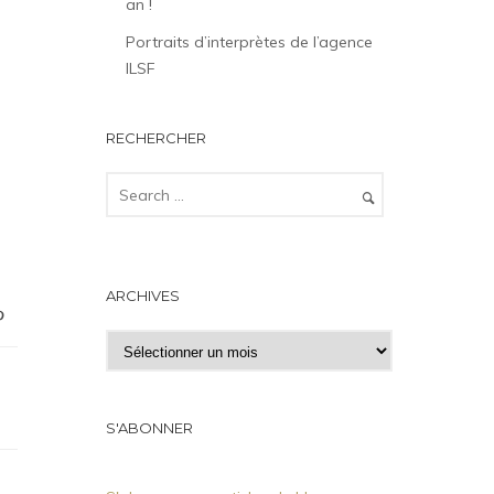
an !
Portraits d’interprètes de l’agence
ILSF
RECHERCHER
ARCHIVES
A
r
c
h
S'ABONNER
i
v