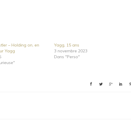
tler – Holding on, en
Yagg, 15 ans
sur Yagg
3 novembre 2023
5
Dans "Perso"
urieuse"