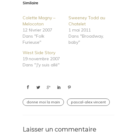
Similaire
Colette Magny –
Sweeney Todd au
Melocoton
Chatelet
12 février 2007
1 mai 2011
Dans "Folk
Dans "Broadway,
Furieuse"
baby"
West Side Story
19 novembre 2007
Dans "J'y suis allé"
donne moi la main
pascal-alex vincent
Laisser un commentaire