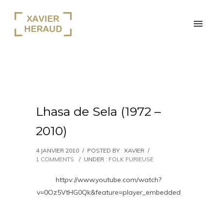
Lhasa de Sela (1972 –
2010)
4 JANVIER 2010
/
POSTED BY : XAVIER
/
1 COMMENTS
/
UNDER :
FOLK FURIEUSE
httpv://www.youtube.com/watch?
v=0Oz5VtHG0Qk&feature=player_embedded