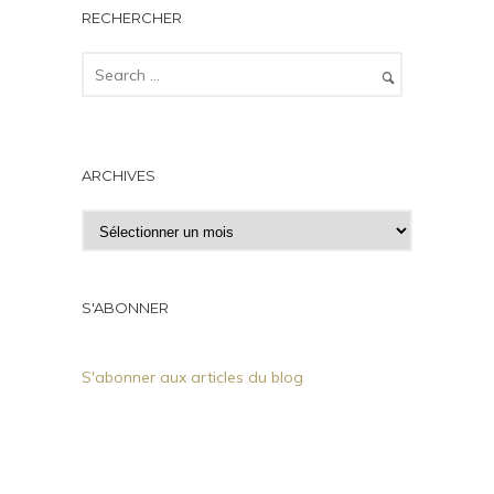
RECHERCHER
ARCHIVES
A
r
c
h
S'ABONNER
i
v
S'abonner aux articles du blog
e
s