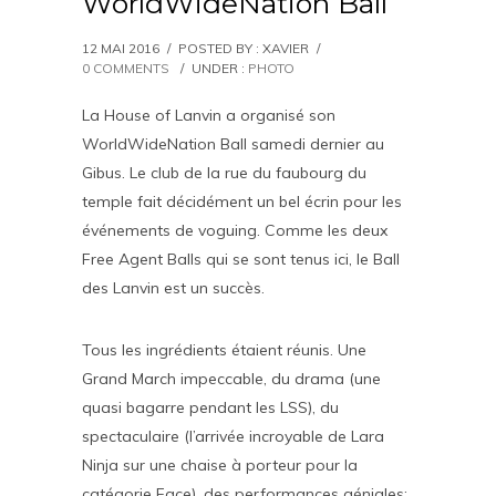
WorldWideNation Ball
12 MAI 2016
/
POSTED BY : XAVIER
/
0 COMMENTS
/
UNDER :
PHOTO
La House of Lanvin a organisé son
WorldWideNation Ball samedi dernier au
Gibus. Le club de la rue du faubourg du
temple fait décidément un bel écrin pour les
événements de voguing. Comme les deux
Free Agent Balls qui se sont tenus ici, le Ball
des Lanvin est un succès.
Tous les ingrédients étaient réunis. Une
Grand March impeccable, du drama (une
quasi bagarre pendant les LSS), du
spectaculaire (l’arrivée incroyable de Lara
Ninja sur une chaise à porteur pour la
catégorie Face), des performances géniales: