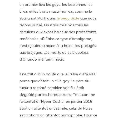
en premier lieu les gays, les lesbiennes, les
bi.e.s et les trans musulman.e.s, comme le
soulignait Malik dans
le beau texte
que nous
avions publié. On n’assimile pas tous les
chrétiens aux excès haineux des protestants
américains, si? Faire ce type d’amalgame,
c’est ajouter la haine à la haine, les préjugés
aux préjugés. Les morts et les blessé.e.s
d’Orlando méritent mieux.
Il ne fait aucun doute que le Pulse a été visé
parce que c’était un club gay. Le père du
tueur a raconté combien son fils était
dégoûté par les homosexuels. Tout comme
l’attentat à l’Hyper Casher en janvier 2015
était un attentat antisémite, celui du Pulse
est d’abord un attentat homophobe. Pour ce