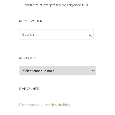
Portraits d’interprètes de l’agence ILSF
RECHERCHER
ARCHIVES
A
r
c
h
S'ABONNER
i
v
S'abonner aux articles du blog
e
s