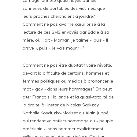
carnage, ont été quasi noyés par les
sonneries de portables des victimes, que
leurs proches cherchaient à joindre?
Comment ne pas avoir le cœur brisé à la
lecture de ces SMS envoyés par Eddie à sa
mère, où il dit « Maman, je t’aime », puis « Il
arrive », puis « Je vais mourir »?
Comment ne pas être dubitatif voire révolté,
devant la difficulté de certains, hommes et
femmes politiques ou médias à prononcer le
mot « gay » dans leurs hommages? On peut
citer François Hollande et la quasi-totalité de
la droite, à l’instar de Nicolas Sarkzoy,
Nathalie Kosciuzko-Morizet ou Alain Juppé,
qui rendent volontiers hommage au « peuple
américain », sans nommer explicitement
celles et ceux qui étaient visé.e.s. C’est au