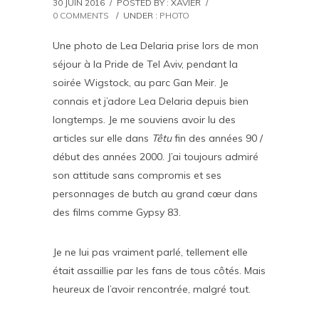
30 JUIN 2016
/
POSTED BY : XAVIER
/
0 COMMENTS
/
UNDER :
PHOTO
Une photo de Lea Delaria prise lors de mon
séjour à la Pride de Tel Aviv, pendant la
soirée Wigstock, au parc Gan Meir. Je
connais et j’adore Lea Delaria depuis bien
longtemps. Je me souviens avoir lu des
articles sur elle dans
Têtu
fin des années 90 /
début des années 2000. J’ai toujours admiré
son attitude sans compromis et ses
personnages de butch au grand cœur dans
des films comme Gypsy 83.
Je ne lui pas vraiment parlé, tellement elle
était assaillie par les fans de tous côtés. Mais
heureux de l’avoir rencontrée, malgré tout.