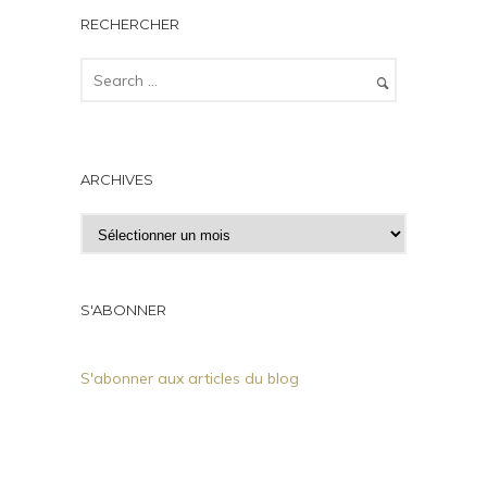
RECHERCHER
ARCHIVES
A
r
c
h
S'ABONNER
i
v
S'abonner aux articles du blog
e
s