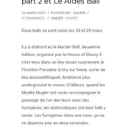
part 2 et Le Aides Ball
31 MARS 2017
/
POSTED BY : XAVIER
/
0 COMMENTS
/
UNDER :
PHOTO
Deux balls se sont suivis les 19 et 25 mars.
Il y a d’abord eu le Murder Ball, deuxième
édition, organisé par la House of Ebony. Il
s’est tenu dans un lieu assez surprenant, le
Floshton Paradise à Ivry sur Seine, sorte de
lieu associatif/squat. Ambiance plus
underground tu meurs. D’ailleurs, quand les
Miyake Mugler ont voulu accompagner le
passage de l’un des leurs avec des
fumigènes, les asthmatiques ont bien failli y
rester. Les fumigènes dans une cave, ça ne
se disperse pas en deux secondes…