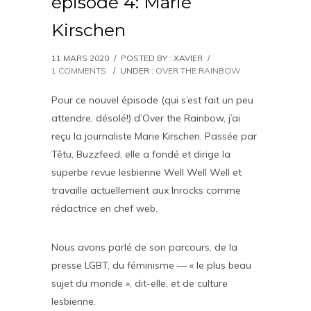
épisode 4: Marie
Kirschen
11 MARS 2020
/
POSTED BY : XAVIER
/
1 COMMENTS
/
UNDER :
OVER THE RAINBOW
Pour ce nouvel épisode (qui s’est fait un peu
attendre, désolé!) d’Over the Rainbow, j’ai
reçu la journaliste Marie Kirschen. Passée par
Têtu, Buzzfeed, elle a fondé et dirige la
superbe revue lesbienne Well Well Well et
travaille actuellement aux Inrocks comme
rédactrice en chef web.
Nous avons parlé de son parcours, de la
presse LGBT, du féminisme — « le plus beau
sujet du monde », dit-elle, et de culture
lesbienne.