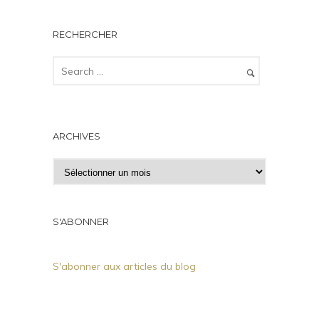
RECHERCHER
ARCHIVES
A
r
c
h
S'ABONNER
i
v
S'abonner aux articles du blog
e
s