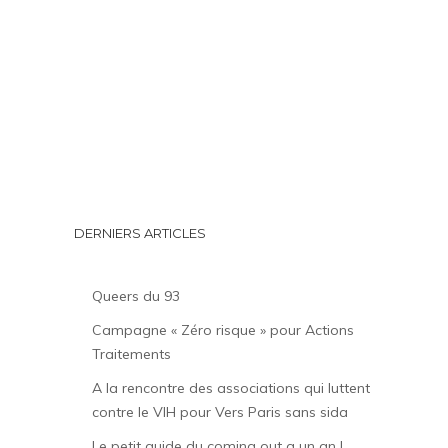
DERNIERS ARTICLES
Queers du 93
Campagne « Zéro risque » pour Actions
Traitements
A la rencontre des associations qui luttent
contre le VIH pour Vers Paris sans sida
Le petit guide du coming out a un an !