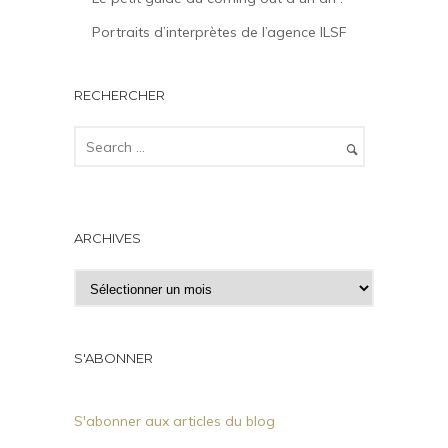
Portraits d’interprètes de l’agence ILSF
RECHERCHER
ARCHIVES
A
r
c
h
S'ABONNER
i
v
S'abonner aux articles du blog
e