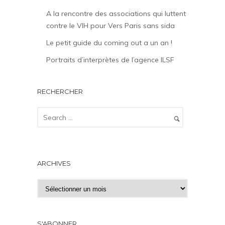
A la rencontre des associations qui luttent
contre le VIH pour Vers Paris sans sida
Le petit guide du coming out a un an !
Portraits d’interprètes de l’agence ILSF
RECHERCHER
ARCHIVES
A
r
c
h
S'ABONNER