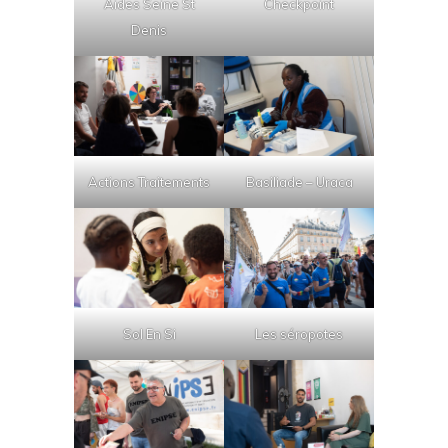
Aides Seine St
Checkpoint
Denis
Actions Traitements
Basiliade – Uraca
Sol En Si
Les séropotes