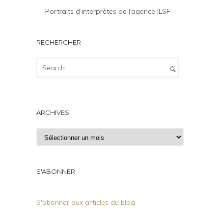
Portraits d’interprètes de l’agence ILSF
RECHERCHER
ARCHIVES
A
r
c
h
S'ABONNER
i
v
S'abonner aux articles du blog
e
s