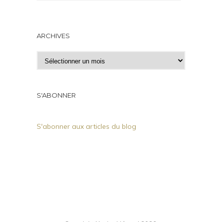
ARCHIVES
A
r
c
h
S'ABONNER
i
v
S'abonner aux articles du blog
e
s