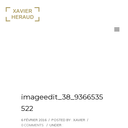
imageedit_38_9366535
522
6 FÉVRIER 2016
/
POSTED BY : XAVIER
/
0 COMMENTS
/
UNDER :