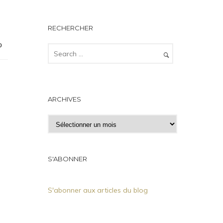
RECHERCHER
ARCHIVES
A
r
c
h
S'ABONNER
i
v
S'abonner aux articles du blog
e
s