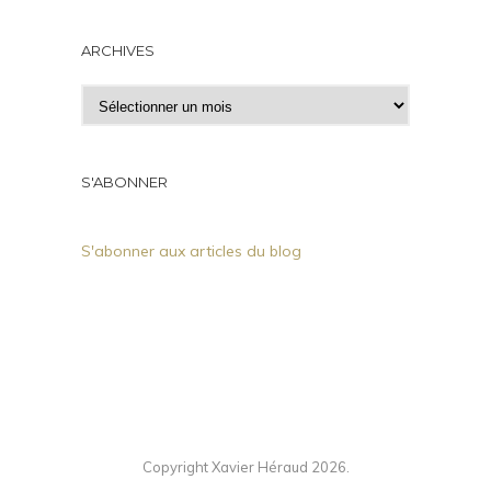
ARCHIVES
A
r
c
h
S'ABONNER
i
v
S'abonner aux articles du blog
e
s
Copyright Xavier Héraud 2026.