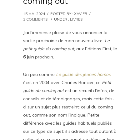
coming out
15 MAI 2024
/
POSTED BY : XAVIER
/
3 COMMENTS
/
UNDER :
LIVRES
J’ai l’immense plaisir de vous annoncer la
sortie prochaine de mon nouveau livre,
Le
petit guide du coming out
, aux Editions First,
le
6 juin
prochain.
Un peu comme
Le guide des jeunes homos
,
écrit en 2004 avec Charles Roncier, ce
Petit
guide du coming out
est un recueil d’infos, de
conseils et de témoignages, mais cette fois-
ci sur un sujet plus restreint: celui du coming
out, comme son nom l’indique. Petite
différence avec les guides habituels publiés
sur ce type de sujet: il s’adresse tout autant à
celles et ceux qui envisagent de dévoiler leur