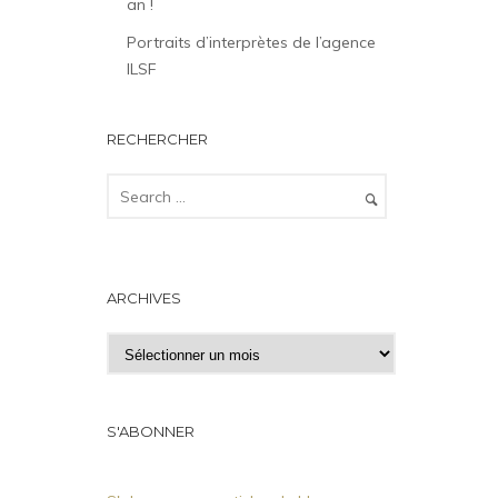
an !
Portraits d’interprètes de l’agence
ILSF
RECHERCHER
ARCHIVES
A
r
c
h
S'ABONNER
i
v