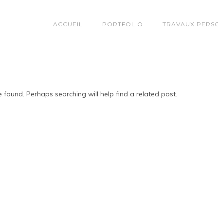
ACCUEIL
PORTFOLIO
TRAVAUX PERS
 found. Perhaps searching will help find a related post.