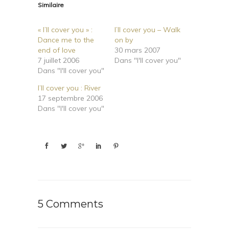
Similaire
« I’ll cover you » :
I’ll cover you – Walk
Dance me to the
on by
end of love
30 mars 2007
7 juillet 2006
Dans "I'll cover you"
Dans "I'll cover you"
I’ll cover you : River
17 septembre 2006
Dans "I'll cover you"
5 Comments