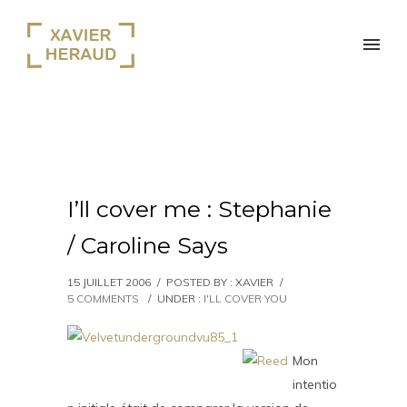
I’ll cover me : Stephanie
/ Caroline Says
15 JUILLET 2006
/
POSTED BY : XAVIER
/
5 COMMENTS
/
UNDER :
I'LL COVER YOU
Mon
intentio