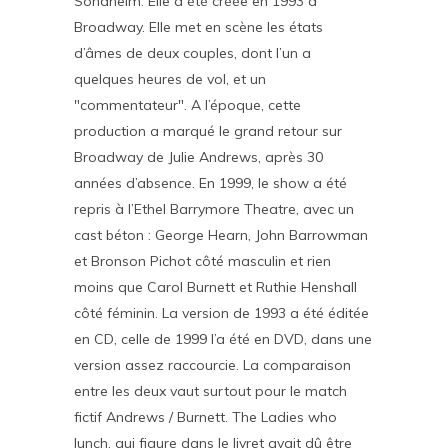
Sondheim. Elle a été créée en 1993 à
Broadway. Elle met en scène les états
d’âmes de deux couples, dont l’un a
quelques heures de vol, et un
"commentateur". A l’époque, cette
production a marqué le grand retour sur
Broadway de Julie Andrews, après 30
années d’absence. En 1999, le show a été
repris à l’Ethel Barrymore Theatre, avec un
cast béton : George Hearn, John Barrowman
et Bronson Pichot côté masculin et rien
moins que Carol Burnett et Ruthie Henshall
côté féminin. La version de 1993 a été éditée
en CD, celle de 1999 l’a été en DVD, dans une
version assez raccourcie. La comparaison
entre les deux vaut surtout pour le match
fictif Andrews / Burnett. The Ladies who
lunch, qui figure dans le livret avait dû être