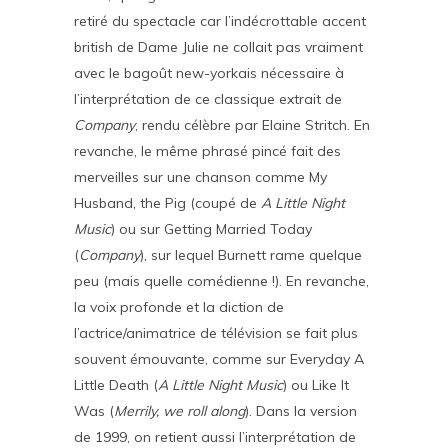
retiré du spectacle car l’indécrottable accent
british de Dame Julie ne collait pas vraiment
avec le bagoût new-yorkais nécessaire à
l’interprétation de ce classique extrait de
Company
, rendu célèbre par Elaine Stritch. En
revanche, le même phrasé pincé fait des
merveilles sur une chanson comme My
Husband, the Pig (coupé de
A Little Night
Music
) ou sur Getting Married Today
(
Company
), sur lequel Burnett rame quelque
peu (mais quelle comédienne !). En revanche,
la voix profonde et la diction de
l’actrice/animatrice de télévision se fait plus
souvent émouvante, comme sur Everyday A
Little Death (
A Little Night Music
) ou Like It
Was (
Merrily, we roll along
). Dans la version
de 1999, on retient aussi l’interprétation de