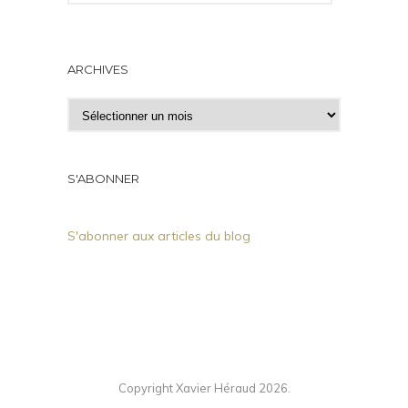
ARCHIVES
A
r
c
h
S'ABONNER
i
v
S'abonner aux articles du blog
e
s
Copyright Xavier Héraud 2026.