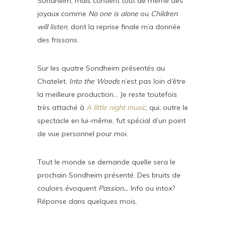
Sondheim, mais contient tout de même des
joyaux comme
No one is alone
ou
Children
will listen
, dont la reprise finale m’a donnée
des frissons.
Sur les quatre Sondheim présentés au
Chatelet,
Into the Woods
n’est pas loin d’être
la meilleure production… Je reste toutefois
très attaché à
A little night music
, qui, outre le
spectacle en lui-même, fut spécial d’un point
de vue personnel pour moi.
Tout le monde se demande quelle sera le
prochain Sondheim présenté. Des bruits de
couloirs évoquent
Passion…
Info ou intox?
Réponse dans quelques mois.