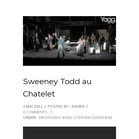
Sweeney Todd au
Chatelet
1 MAI 2011
/
POSTED BY : XAVIER
/
0 COMMENTS
/
UNDER :
BROADWAY, BABY
,
STEPHEN SONDHEIM