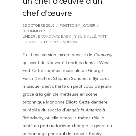
un chef d’œuvre d’un
chef d’œuvre
25 OCTOBRE 2018
/
POSTED BY : XAVIER
/
0 COMMENTS
/
UNDER :
BROADWAY, BABY
,
J'Y SUIS ALLÉ
,
PATTI
LUPONE
,
STEPHEN SONDHEIM
C’est une version exceptionnelle de
Company
qui vient de s’ouvrir à Londres dans le West
End. Cette comédie musicale de George
Furth (livret) et Stephen Sondheim (lyrics et
musique) s’est offerte un petit coup de jeune
grâce à la géniale metteuse en scène
britannique Marianne Elliott. Cette dernière,
auréolée du succès d’
Angels in America
à
Broadway, où elle a tenu le même rôle, a
tenté un pari audacieux: changer le genre du
personnage principal de l’œuvre. Bobby