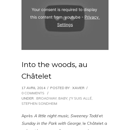
Your consent is required to display 
this content from  youtube - 
Privacy 
Settings
Into the woods, au
Châtelet
17 AVRIL 2014
/
POSTED BY : XAVIER
/
0 COMMENTS
/
UNDER :
BROADWAY, BABY
,
J'Y SUIS ALLÉ
,
STEPHEN SONDHEIM
Après
A little night music, Sweeney Todd
et
Sunday in the Park with George
, le Châtelet a