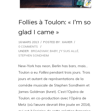
Follies à Toulon: « I’m so
glad I came »
16 MARS 2013
/
POSTED BY : XAVIER
/
0 COMMENTS
/
UNDER :
BROADWAY, BABY
,
J'Y SUIS ALLÉ
,
STEPHEN SONDHEIM
New-York has neon, Berlin has bars, mais…
Toulon a eu
Follies
pendant trois jours. Trois
jours et autant de représentations de la
comédie musicale de Stephen Sondheim et
James Goldman (livret). C’est l’Opéra de
Toulon, en co-production avec l’Opéra de
Metz (où l’œuvre devrait être jouée en 2014),