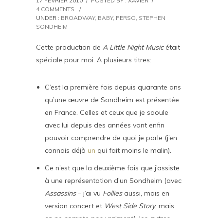
17 FÉVRIER 2010
/
POSTED BY : XAVIER
/
4 COMMENTS
/
UNDER :
BROADWAY, BABY
,
PERSO
,
STEPHEN
SONDHEIM
Cette production de
A Little Night Music
était
spéciale pour moi. A plusieurs titres:
C’est la première fois depuis quarante ans
qu’une œuvre de Sondheim est présentée
en France. Celles et ceux que je saoule
avec lui depuis des années vont enfin
pouvoir comprendre de quoi je parle (j’en
connais déjà
un
qui fait moins le malin).
Ce n’est que la deuxième fois que j’assiste
à une représentation d’un Sondheim (avec
Assassins
– j’ai vu
Follies
aussi, mais en
version concert et
West Side Story
, mais