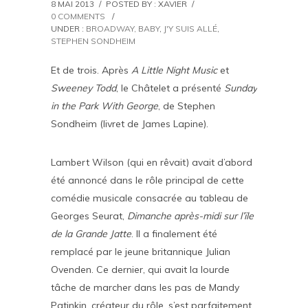
8 MAI 2013
/
POSTED BY : XAVIER
/
0 COMMENTS
/
UNDER :
BROADWAY, BABY
,
J'Y SUIS ALLÉ
,
STEPHEN SONDHEIM
Et de trois. Après
A Little Night Music
et
Sweeney Todd
, le Châtelet a présenté
Sunday
in the Park With George
, de Stephen
Sondheim (livret de James Lapine).
Lambert Wilson (qui en rêvait) avait d’abord
été annoncé dans le rôle principal de cette
comédie musicale consacrée au tableau de
Georges Seurat,
Dimanche après-midi sur l’ïle
de la Grande Jatte
. Il a finalement été
remplacé par le jeune britannique Julian
Ovenden. Ce dernier, qui avait la lourde
tâche de marcher dans les pas de Mandy
Patinkin, créateur du rôle, s’est parfaitement