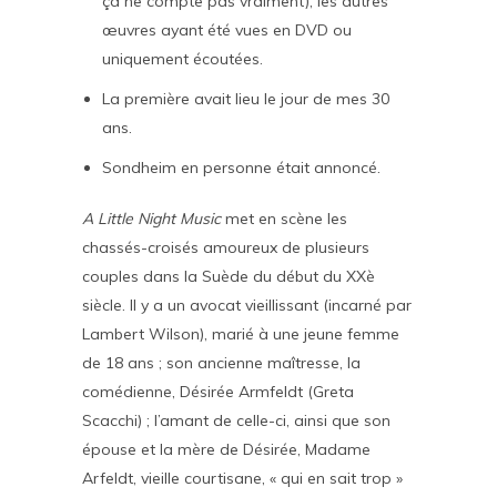
ça ne compte pas vraiment), les autres
œuvres ayant été vues en DVD ou
uniquement écoutées.
La première avait lieu le jour de mes 30
ans.
Sondheim en personne était annoncé.
A Little Night Music
met en scène les
chassés-croisés amoureux de plusieurs
couples dans la Suède du début du XXè
siècle. Il y a un avocat vieillissant (incarné par
Lambert Wilson), marié à une jeune femme
de 18 ans ; son ancienne maîtresse, la
comédienne, Désirée Armfeldt (Greta
Scacchi) ; l’amant de celle-ci, ainsi que son
épouse et la mère de Désirée, Madame
Arfeldt, vieille courtisane, « qui en sait trop »