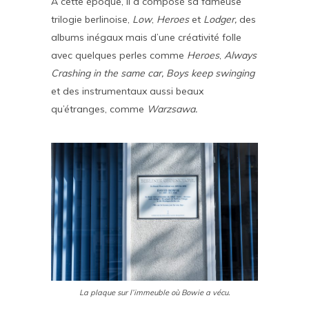
A cette époque, il a composé sa fameuse
trilogie berlinoise,
Low
,
Heroes
et
Lodger,
des
albums inégaux mais d’une créativité folle
avec quelques perles comme
Heroes
,
Always
Crashing in the same car,
Boys keep swinging
et des instrumentaux aussi beaux
qu’étranges, comme
Warzsawa.
La plaque sur l’immeuble où Bowie a vécu.