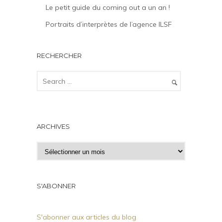
Le petit guide du coming out a un an !
Portraits d’interprètes de l’agence ILSF
RECHERCHER
ARCHIVES
A
r
c
h
S'ABONNER
i
v
S'abonner aux articles du blog
e