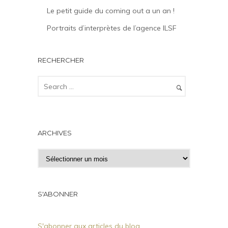
Le petit guide du coming out a un an !
Portraits d’interprètes de l’agence ILSF
RECHERCHER
ARCHIVES
A
r
c
h
S'ABONNER
i
v
S'abonner aux articles du blog
e