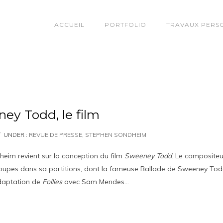
ACCUEIL
PORTFOLIO
TRAVAUX PERS
ey Todd, le film
UNDER :
REVUE DE PRESSE
,
STEPHEN SONDHEIM
eim revient sur la conception du film
Sweeney Todd
. Le compositeu
coupes dans sa partitions, dont la fameuse Ballade de Sweeney Tod
adaptation de
Follies
avec Sam Mendes…