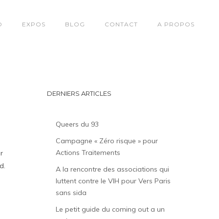
O
EXPOS
BLOG
CONTACT
A PROPOS
DERNIERS ARTICLES
Queers du 93
Campagne « Zéro risque » pour
Actions Traitements
r
d.
A la rencontre des associations qui
luttent contre le VIH pour Vers Paris
sans sida
Le petit guide du coming out a un