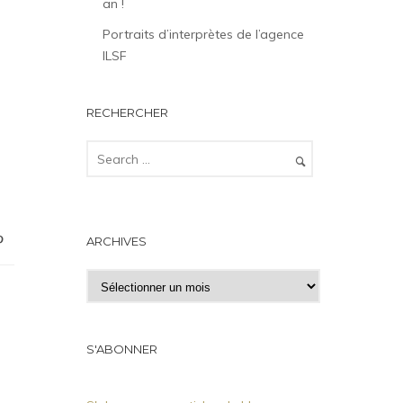
an !
Portraits d’interprètes de l’agence
ILSF
RECHERCHER
ARCHIVES
A
r
c
h
S'ABONNER
i
v