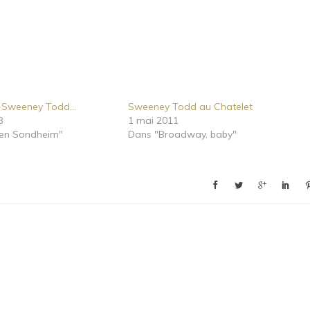
e Sweeney Todd…
Sweeney Todd au Chatelet
8
1 mai 2011
en Sondheim"
Dans "Broadway, baby"