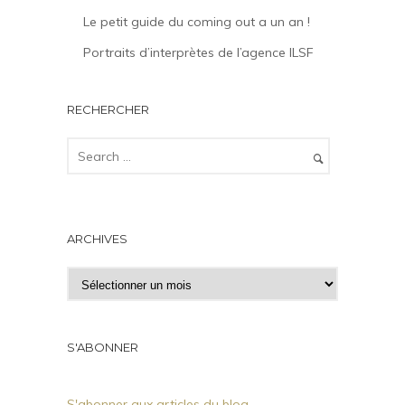
Le petit guide du coming out a un an !
Portraits d’interprètes de l’agence ILSF
RECHERCHER
ARCHIVES
A
r
c
h
S'ABONNER
i
v
S'abonner aux articles du blog