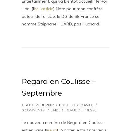
Entertainment, qui va bientôt accueillir le Roi
Lion. [l
ire l’article
] Note pour mon confrère
auteur de l’article, le DG de SE France se
nomme Stéphane HUARD, pas Huchard.
Regard en Coulisse –
Septembre
1 SEPTEMBRE 2007
/
POSTED BY : XAVIER
/
0 COMMENTS
/
UNDER :
REVUE DE PRESSE
Le nouveau numéro de Regard en Coulisse
est en ligne [
lire ici
]. A noter le tout nouveau